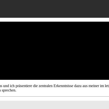
ie-Verhalten
 und ich präsentiere die zentralen Erkenntnisse dazu aus meiner im le
n sprechen.